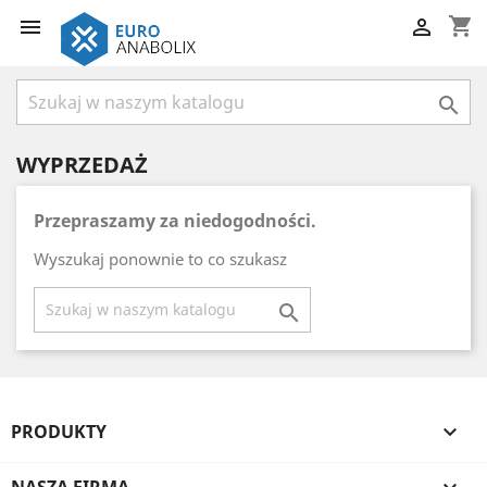
shopping_cart



WYPRZEDAŻ
Przepraszamy za niedogodności.
Wyszukaj ponownie to co szukasz

PRODUKTY
